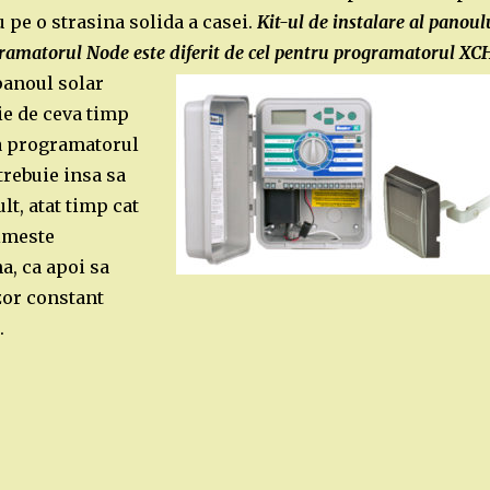
u pe o strasina solida a casei.
Kit-ul de instalare al panoul
ramatorul Node este diferit de cel pentru programatorul XC
panoul solar
ie de ceva timp
a programatorul
trebuie insa sa
lt, atat timp cat
imeste
a, ca apoi sa
zor constant
.