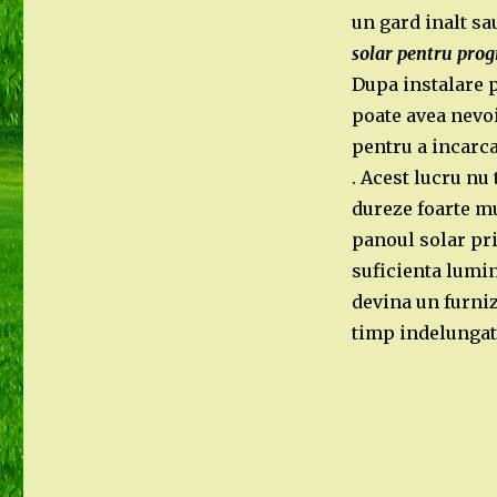
un gard inalt sa
solar pentru prog
Dupa instalare 
poate avea nevo
pentru a incarc
. Acest lucru nu 
dureze foarte mu
panoul solar pr
suficienta lumin
devina un furni
timp indelungat