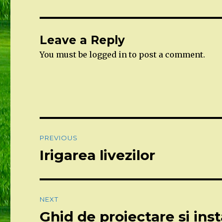
Leave a Reply
You must be
logged in
to post a comment.
Post
PREVIOUS
navigation
Irigarea livezilor
Previous
post:
NEXT
Ghid de proiectare si inst
Next