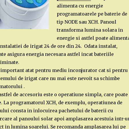
alimenta cu energie
programatoarele pe baterie de
tip NODE sau XCH. Panoul
transforma lumina solara in
energie si astfel poate aliment
stalatiei de irigat 24 de ore din 24. Odata instalat,
te asigura energia necesara astfel incat bateriile
liminate.
 important atat pentru mediu inconjurator cat si pentru
temului de irigat care nu mai este nevoit sa schimbe
matorului .
astfel de accesoriu este o operatiune simpla, care poate 
ne. La programatorul XCH, de exemplu, operatiunea de
ului consta in inlocuirea pachetului de baterii cu
rcare al panoului solar apoi amplasarea acestuia intr-u
ect in lumina soarelui. Se recomanda amplasarea lui pe