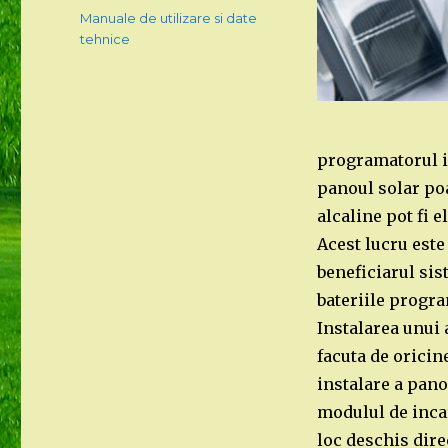
on
Categories
Manuale de utilizare si date
tehnice
programatorul in
panoul solar poa
alcaline pot fi e
Acest lucru este
beneficiarul sis
bateriile progra
Instalarea unui 
facuta de orici
instalare a pano
modulul de inca
loc deschis dir